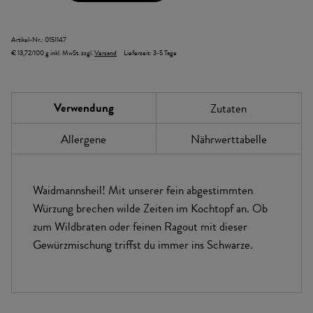
Artikel-Nr.:
0151147
€ 13,72/100 g
inkl. MwSt.
zzgl.
Versand
Lieferzeit:
3-5 Tage
Verwendung
Zutaten
Allergene
Nährwerttabelle
Waidmannsheil! Mit unserer fein abgestimmten
Würzung brechen wilde Zeiten im Kochtopf an. Ob
zum Wildbraten oder feinen Ragout mit dieser
Gewürzmischung triffst du immer ins Schwarze.