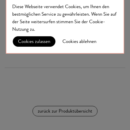
Diese Webseite verwendet Cookies, um Ihnen den
Suppen
bestmöglichen Service zu gewährleisten.
Wenn Sie auf
RINDSUPPE FEEL GOOD!
der Seite weitersurfen stimmen Sie der
Cookie-
€ 6,98
Nutzung
zu.
Cookies zulassen
Cookies ablehnen
€ 5,82/100 g
inkl. MwSt.
zzgl.
Versand
zurück zur Produktübersicht