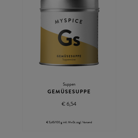
Suppen
GEMÜSESUPPE
€ 6,54
€ 5,45/100 g
inkl. MwSt.
zzgl.
Versand