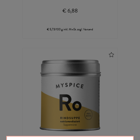
€ 6,88
€ 5,73/100 g
inkl. MwSt.
zzgl.
Versand