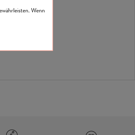
ewährleisten.
Wenn
 dazu.
h