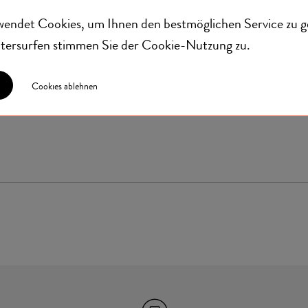
wendet Cookies, um Ihnen den bestmöglichen Service zu g
eitersurfen stimmen Sie der
Cookie-Nutzung
zu.
 beliebtesten Griechen. Tzatziki gehört zu jedem Grillabend
CE Tzatziki zauberst du im Handumdrehen einen herrlic
hen Dip-Klassiker auf den Tisch.
Cookies ablehnen