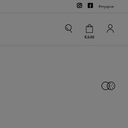
#myspice
€ 0,00
Kontakt
Team
Bio-Sortiment
Zubehör
ICON
Gewürzsalze
Rohgewürze
Sweets