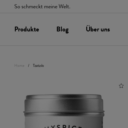
So schmeckt meine Welt.
Produkte
Blog
Über uns
Unsere Werte
P
Home
Tzatziki
Gewürze
Gewürzmischu
Chilis
BBQ
Salze