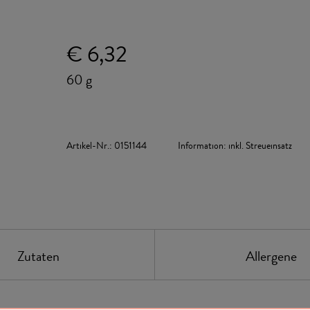
€ 6,32
60 g
Artikel-Nr.:
0151144
Information:
inkl. Streueinsatz
Zutaten
Allergene