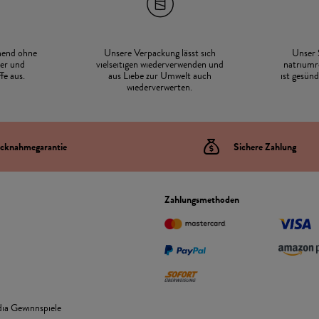
hend ohne
Unsere Verpackung lässt sich
Unser 
er und
vielseitigen wiederverwenden und
natriumr
fe aus.
aus Liebe zur Umwelt auch
ist gesün
wiederverwerten.
cknahmegarantie
Sichere Zahlung
Zahlungsmethoden
ia Gewinnspiele