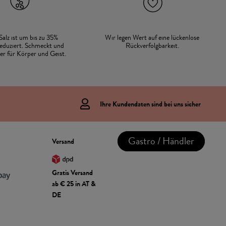
Salz ist um bis zu 35%
Wir legen Wert auf eine lückenlose
eduziert. Schmeckt und
Rückverfolgbarkeit.
der für Körper und Geist.
Ihre Kundendaten sind bei uns sicher
Gastro / Händler
Versand
Gratis Versand
ab € 25 in AT &
DE