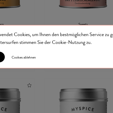
ern
Sweets
ORENG
OMA'S
wendet Cookies, um Ihnen den bestmöglichen Service zu g
LEBKUCHENGEWÜRZ
52
eitersurfen stimmen Sie der
Cookie-Nutzung
zu.
€ 7,32
t.
zzgl.
Versand
Cookies ablehnen
€ 14,64/100 g
inkl. MwSt.
zzgl.
Versand