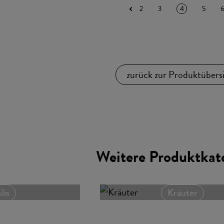
2
3
5
4
zurück zur Produktübers
Weitere Produktkat
lis
Kräuter