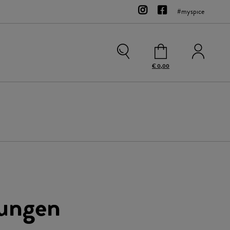
#myspice
€ 0,00
Kontakt
Team
Bio-Sortiment
Zubehör
Gewürzsalze
Rohgewürze
Sweets
ungen