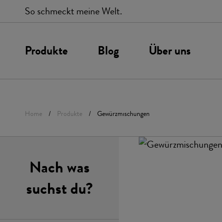
So schmeckt meine Welt.
Produkte
Blog
Über uns
Unsere Werte
P
Home
Produkte
Gewürzmischungen
Gewürze
Gewürzmischu
Nach was
Chilis
BBQ
Salze
suchst du?