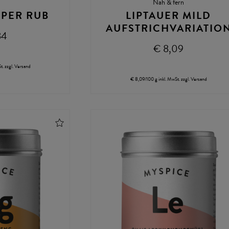
Nah & fern
PER RUB
LIPTAUER MILD
AUFSTRICHVARIATIO
84
€ 8,09
t.
zzgl.
Versand
€ 8,09/100 g
inkl. MwSt.
zzgl.
Versand