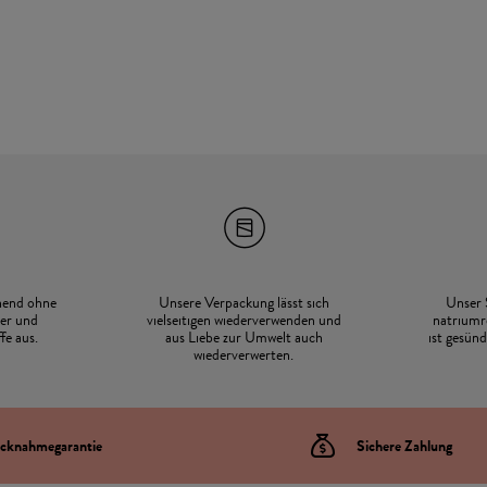
hend ohne
Unsere Verpackung lässt sich
Unser 
er und
vielseitigen wiederverwenden und
natriumr
fe aus.
aus Liebe zur Umwelt auch
ist gesün
wiederverwerten.
cknahmegarantie
Sichere Zahlung