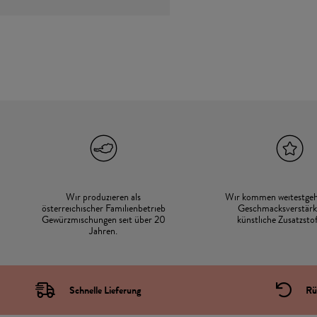
Wir produzieren als
Wir kommen weitestge
österreichischer Familienbetrieb
Geschmacksverstärk
Gewürzmischungen seit über 20
künstliche Zusatzstof
Jahren.
Schnelle Lieferung
Rü