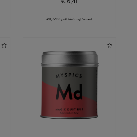
€ 6,41
€ 8,55/100 g
inkl. MwSt.
zzgl.
Versand