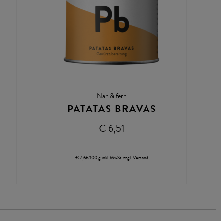
Nah & fern
PATATAS BRAVAS
€ 6,51
€ 7,66/100 g
inkl. MwSt.
zzgl.
Versand