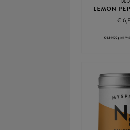
BBQ
LEMON PEP
€ 6,
€ 6,84/100 g
inkl. MwS