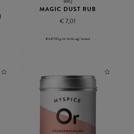
BBQ
MAGIC DUST RUB
N
€ 7,01
€ 6,37/100 g
inkl. MwSt.
zzgl.
Versand