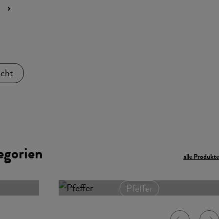
6
icht
egorien
alle Produkte
Pfeffer