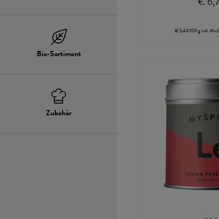
€ 6,
Suppen
€ 5,43/100 g
inkl. MwS
Bio-Sortiment
Bio-Sortiment
Zubehör