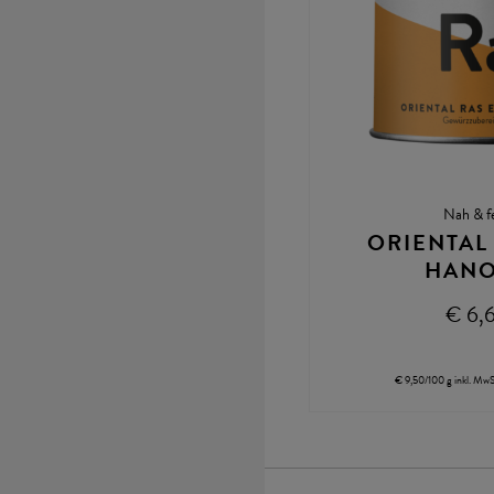
Nah & f
ORIENTAL 
HAN
€ 6,
€ 9,50/100 g
inkl. MwS