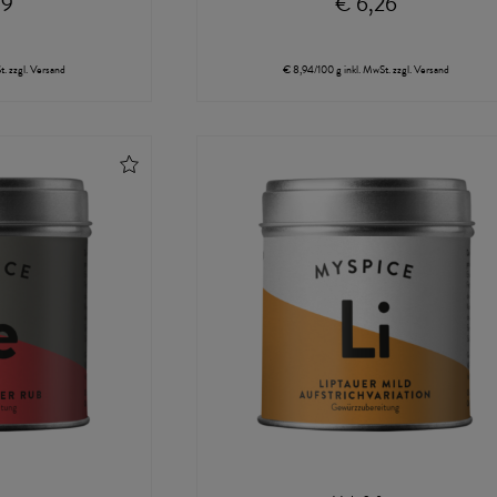
79
€ 6,26
t.
zzgl.
Versand
€ 8,94/100 g
inkl. MwSt.
zzgl.
Versand