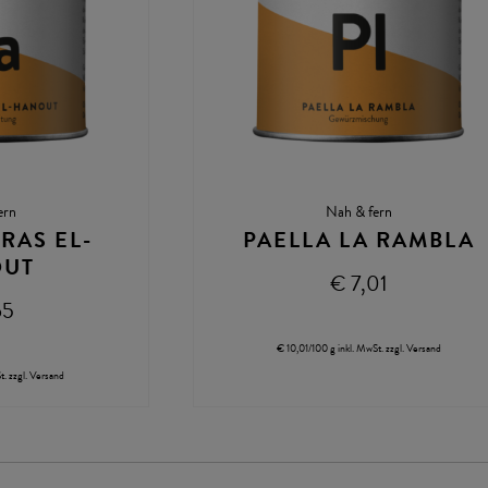
ern
Nah & fern
RAS EL-
PAELLA LA RAMBLA
OUT
€ 7,01
65
€ 10,01/100 g
inkl. MwSt.
zzgl.
Versand
t.
zzgl.
Versand