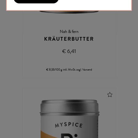
Nah & fern
KRÄUTERBUTTER
€ 6,41
€ 8,55/100 g
inkl. MwSt.
zzgl.
Versand