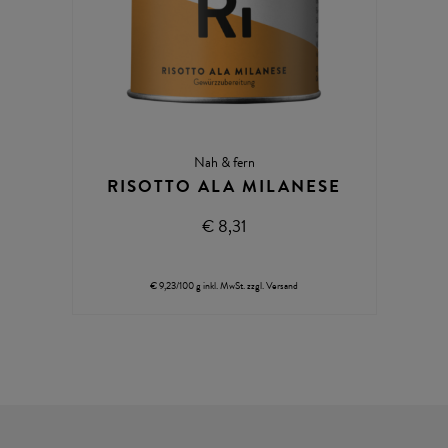
Nah & fern
RISOTTO ALA MILANESE
€ 8,31
€ 9,23/100 g
inkl. MwSt.
zzgl.
Versand