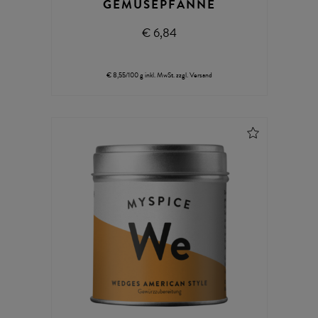
GEMÜSEPFANNE
€ 6,84
€ 8,55/100 g
inkl. MwSt.
zzgl.
Versand