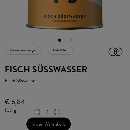
Gewürzmischungen
Nah & fern
ICON
FISCH SÜSSWASSER
Fisch Süsswasser
€ 6,84
100 g
in den Warenkorb