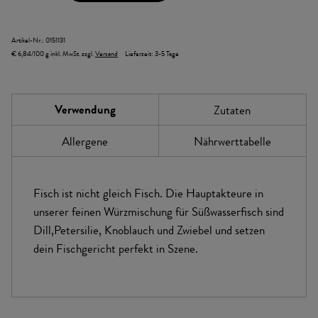
Artikel-Nr.:
0151131
€ 6,84/100 g
inkl. MwSt.
zzgl.
Versand
Lieferzeit:
3-5 Tage
Verwendung
Zutaten
Allergene
Nährwerttabelle
Fisch ist nicht gleich Fisch. Die Hauptakteure in
unserer feinen Würzmischung für Süßwasserfisch sind
Dill,Petersilie, Knoblauch und Zwiebel und setzen
dein Fischgericht perfekt in Szene.