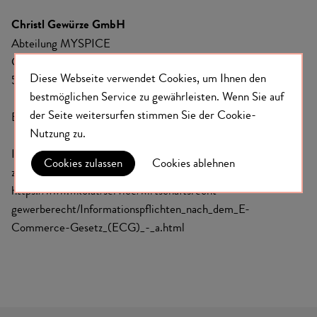
Christl Gewürze GmbH
Abteilung MYSPICE
Gewerbepark Ost 5
Diese Webseite verwendet Cookies, um Ihnen den
5141 Moosdorf
bestmöglichen Service zu gewährleisten.
Wenn Sie auf
der Seite weitersurfen stimmen Sie der
Cookie-
Es bedarf in jedem Fall des schriftlichen Erfordernisses.
Nutzung
zu.
Informationspflicht lt. § 5 Abs. 1 eCommerce-Gesetz (Link
Cookies zulassen
Cookies ablehnen
zur WKO)
https://www.wko.at/service/wirtschaftsrecht-
gewerberecht/Informationspflichten_nach_dem_E-
Commerce-Gesetz_(ECG)_-_a.html