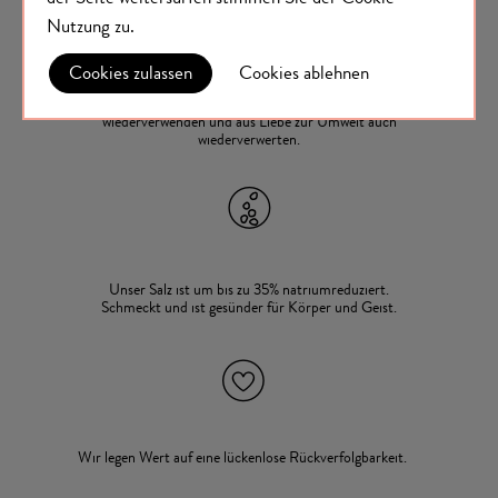
Nutzung
zu.
Cookies zulassen
Cookies ablehnen
Unsere Verpackung lässt sich vielseitigen
wiederverwenden und aus Liebe zur Umwelt auch
wiederverwerten.
Unser Salz ist um bis zu 35% natriumreduziert.
Schmeckt und ist gesünder für Körper und Geist.
Wir legen Wert auf eine lückenlose Rückverfolgbarkeit.