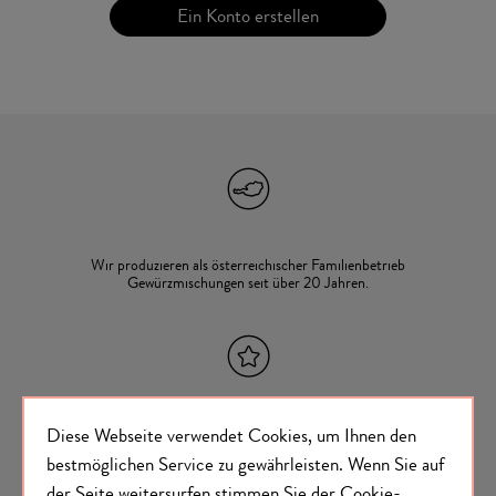
Ein Konto erstellen
Wir produzieren als österreichischer Familienbetrieb
Gewürzmischungen seit über 20 Jahren.
Diese Webseite verwendet Cookies, um Ihnen den
Wir kommen weitestgehend ohne Geschmacksverstärker
und künstliche Zusatzstoffe aus.
bestmöglichen Service zu gewährleisten.
Wenn Sie auf
der Seite weitersurfen stimmen Sie der
Cookie-