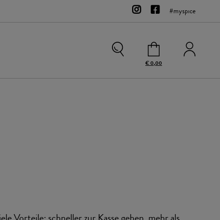
#myspice
€ 0,00
Kontakt
Team
Bio-Sortiment
Zubehör
Gewürzsalze
Rohgewürze
Sweets
iele Vorteile: schneller zur Kasse gehen, mehr als