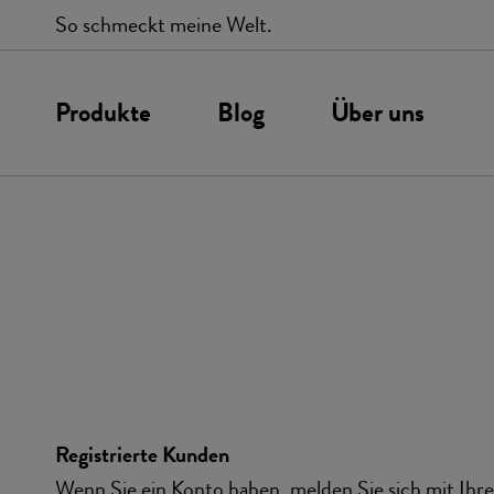
So schmeckt meine Welt.
Produkte
Blog
Über uns
Unsere Werte
P
Gewürze
Gewürzmischu
Chilis
BBQ
Salze
Registrierte Kunden
Wenn Sie ein Konto haben, melden Sie sich mit Ihr