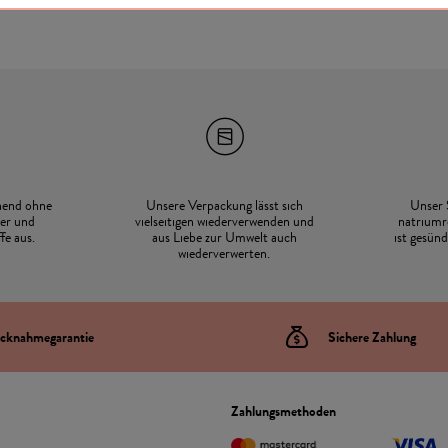
hend ohne
Unsere Verpackung lässt sich
Unser 
er und
vielseitigen wiederverwenden und
natriumr
fe aus.
aus Liebe zur Umwelt auch
ist gesün
wiederverwerten.
cknahmegarantie
Sichere Zahlung
Zahlungsmethoden