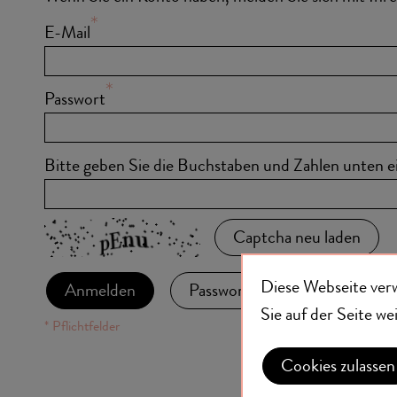
E-Mail
Passwort
Bitte geben Sie die Buchstaben und Zahlen unten e
Captcha neu laden
Diese Webseite ver
Anmelden
Passwort vergessen?
Sie auf der Seite w
Cookies zulassen