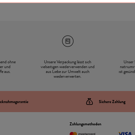
hend ohne
Unsere Verpackung lässt sich
Unser 
er und
vielseitigen wiederverwenden und
natriumr
fe aus.
aus Liebe zur Umwelt auch
ist gesün
wiederverwerten.
cknahmegarantie
Sichere Zahlung
Zahlungsmethoden