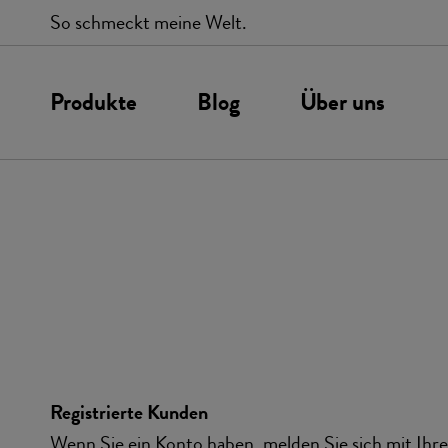
So schmeckt meine Welt.
Produkte
Blog
Über uns
Unsere Werte
P
Gewürze
Gewürzmischu
Chilis
BBQ
Salze
Registrierte Kunden
Wenn Sie ein Konto haben, melden Sie sich mit Ihr