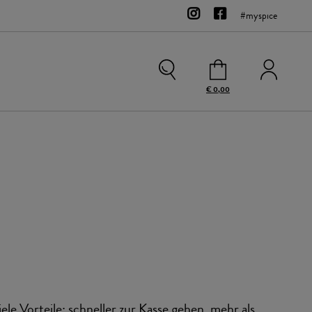
#myspice
€ 0,00
Kontakt
Team
Bio-Sortiment
Zubehör
Gewürzsalze
Rohgewürze
Sweets
iele Vorteile: schneller zur Kasse gehen, mehr als