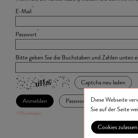
E-Mail
Passwort
Bitte geben Sie die Buchstaben und Zahlen unten e
Captcha neu laden
Diese Webseite ver
Anmelden
Passwort vergessen?
Sie auf der Seite w
Cookies zulassen