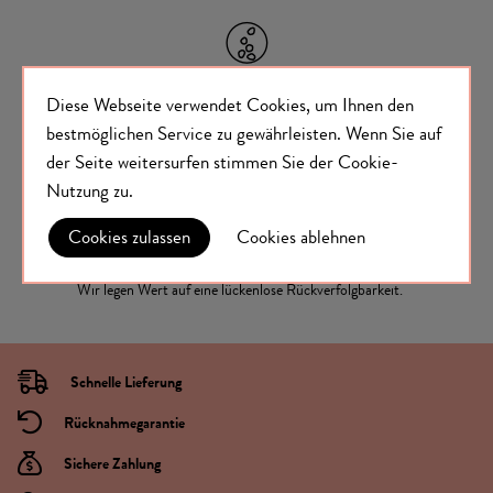
Diese Webseite verwendet Cookies, um Ihnen den
Unser Salz ist um bis zu 35% natriumreduziert.
bestmöglichen Service zu gewährleisten.
Wenn Sie auf
Schmeckt und ist gesünder für Körper und Geist.
der Seite weitersurfen stimmen Sie der
Cookie-
Nutzung
zu.
Cookies zulassen
Cookies ablehnen
Wir legen Wert auf eine lückenlose Rückverfolgbarkeit.
Schnelle Lieferung
Rücknahmegarantie
Sichere Zahlung