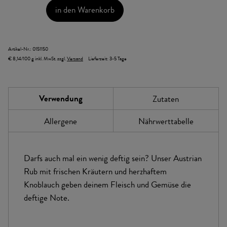
in den Warenkorb
Artikel-Nr.:
0151150
€ 8,14/100 g
inkl. MwSt.
zzgl.
Versand
Lieferzeit:
3-5 Tage
Verwendung
Zutaten
Allergene
Nährwerttabelle
Darfs auch mal ein wenig deftig sein? Unser Austrian
Rub mit frischen Kräutern und herzhaftem
Knoblauch geben deinem Fleisch und Gemüse die
deftige Note.