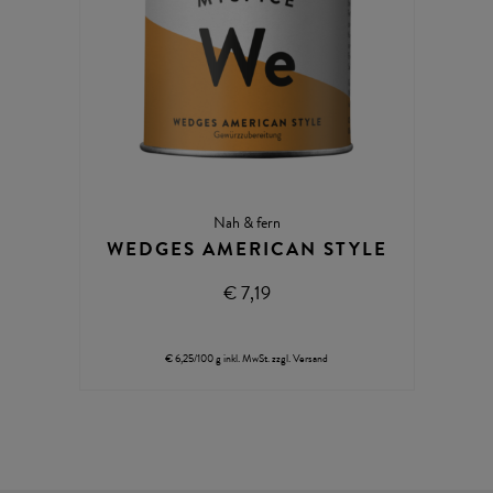
Nah & fern
WEDGES AMERICAN STYLE
€ 7,19
€ 6,25/100 g
inkl. MwSt.
zzgl.
Versand