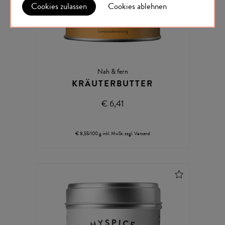
Cookies zulassen
Cookies ablehnen
Nah & fern
KRÄUTERBUTTER
€ 6,41
€ 8,55/100 g
inkl. MwSt.
zzgl.
Versand