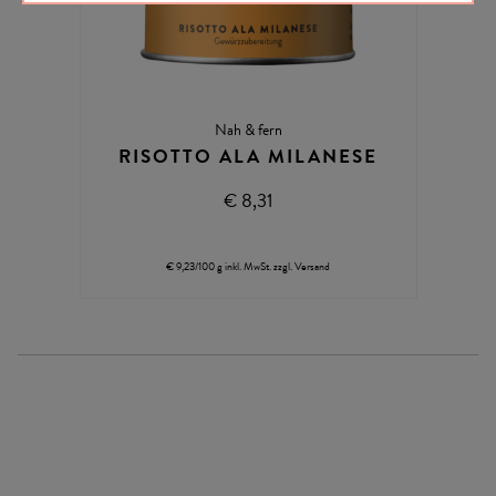
Nah & fern
RISOTTO ALA MILANESE
€ 8,31
€ 9,23/100 g
inkl. MwSt.
zzgl.
Versand