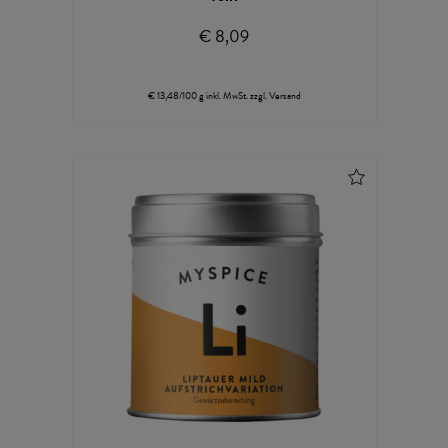
€ 8,09
€ 13,48/100 g
inkl. MwSt.
zzgl.
Versand