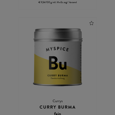
€ 9,54/100 g
inkl. MwSt.
zzgl.
Versand
Currys
CURRY BURMA
fein